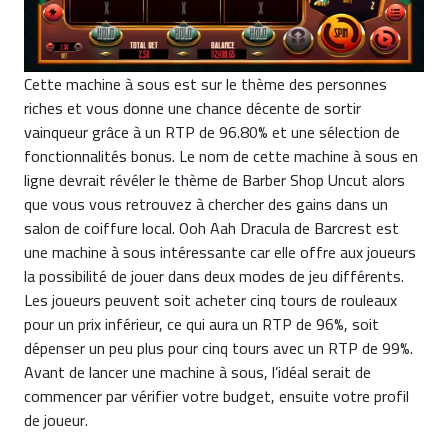
Cette machine à sous est sur le thème des personnes
riches et vous donne une chance décente de sortir
vainqueur grâce à un RTP de 96.80% et une sélection de
fonctionnalités bonus. Le nom de cette machine à sous en
ligne devrait révéler le thème de Barber Shop Uncut alors
que vous vous retrouvez à chercher des gains dans un
salon de coiffure local. Ooh Aah Dracula de Barcrest est
une machine à sous intéressante car elle offre aux joueurs
la possibilité de jouer dans deux modes de jeu différents.
Les joueurs peuvent soit acheter cinq tours de rouleaux
pour un prix inférieur, ce qui aura un RTP de 96%, soit
dépenser un peu plus pour cinq tours avec un RTP de 99%.
Avant de lancer une machine à sous, l’idéal serait de
commencer par vérifier votre budget, ensuite votre profil
de joueur.