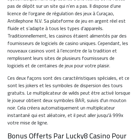
pas de dépôt sur un site qui n’en a pas. Il dispose d’une
licence de l’organe de régulation des jeux à Curaçao,
Antillephone N.V. Sa plateforme de jeu en argent réel est
fluide et s’adapte à tous les types d’appareils.
Traditionnellement, les casinos étaient alimentés par des
fournisseurs de logiciels de casino uniques. Cependant, les
nouveaux casinos vont à l’encontre de la tradition et
remplissent leurs sites de plusieurs fournisseurs de
logiciels et de centaines de jeux pour votre plaisir.
Ces deux façons sont des caractéristiques spéciales, et ce
sont les jokers et les symboles de dispersion des tours
gratuits. Le multiplicateur de wilds peut être activé lorsque
le joueur obtient deux symboles BAR, suivis d'un mouton
noir. Cela créera automatiquement un multiplicateur
instantané qui est aléatoire, et il peut aller jusqu'à 999x
votre mise de ligne.
Bonus Offerts Par Lucky8 Casino Pour