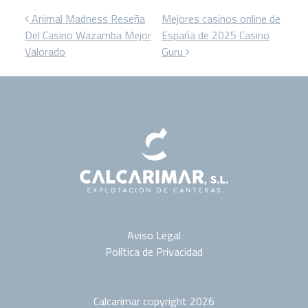
Navegación de entradas
Animal Madness Reseña
Mejores casinos online de
Del Casino Wazamba Mejor
España de 2025 Casino
Valorado
Guru
Aviso Legal
Política de Privacidad
Calcarimar copyright 2026