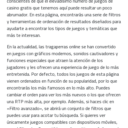
conscientes de que el elevadísimo número de juegos de
casino gratis que tenemos aquí puede resultar un poco
abrumador. En esta página, encontrarás una serie de filtros
y herramientas de ordenación de resultados diseñados para
ayudarte a encontrar los tipos de juegos y temáticas que
más te interesan.
En la actualidad, las tragaperras online se han convertido
en juegos con gráficos modernos, sonidos cautivadores y
funciones especiales que atraen la atención de los
jugadores y les ofrecen una experiencia de juego de lo más
entretenida. Por defecto, todos los juegos de esta página
vienen ordenados en función de su popularidad, por lo que
encontrarás los más famosos en lo más alto. Puedes
cambiar el orden para ver los más nuevos o los que ofrecen
una RTP más alta, por ejemplo. Además, si haces clic en
«Filtro avanzado», se abrirá un conjunto de filtros que
puedes usar para acotar tu búsqueda. Si quieres ver
únicamente juegos compatibles con dispositivos móviles,