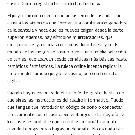
Casino Guru o registrarte si no lo has hecho ya.
El juego también cuenta con un sistema de cascada, que
elimina los símbolos que forman una combinación ganadora
de la pantalla y hace que los nuevos caigan desde la parte
superior. Además, hay símbolos multiplicadores, que
multiplican las ganancias obtenidas durante ese giro. El
mundo de los juegos de casino ofrece una amplia selección
de temas, que abarcan desde temáticas más básicas hasta
temáticas fantásticas. La ruleta online intenta replicar la
emoción del famoso juego de casino, pero en formato
digital.
Cuando hayas encontrado el que más te guste, basta con
que sigas las instrucciones del cuadro informativo. Puede
que tengas que introducir un código de bono o contactar
directamente con el casino. Sin embargo, en la mayoría de
los casos es probable que lo recibas automáticamente
cuando te registres o hagas un depósito. No es nada fácil