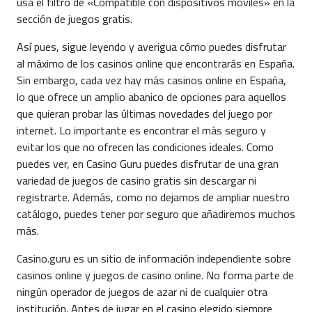
usa el filtro de «Compatible con dispositivos móviles» en la
sección de juegos gratis.
Así pues, sigue leyendo y averigua cómo puedes disfrutar
al máximo de los casinos online que encontrarás en España.
Sin embargo, cada vez hay más casinos online en España,
lo que ofrece un amplio abanico de opciones para aquellos
que quieran probar las últimas novedades del juego por
internet. Lo importante es encontrar el más seguro y
evitar los que no ofrecen las condiciones ideales. Como
puedes ver, en Casino Guru puedes disfrutar de una gran
variedad de juegos de casino gratis sin descargar ni
registrarte. Además, como no dejamos de ampliar nuestro
catálogo, puedes tener por seguro que añadiremos muchos
más.
Casino.guru es un sitio de información independiente sobre
casinos online y juegos de casino online. No forma parte de
ningún operador de juegos de azar ni de cualquier otra
institución. Antes de jugar en el casino elegido siempre